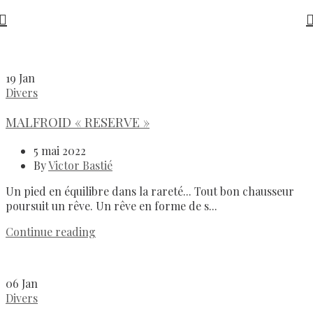
19
Jan
Divers
MALFROID « RESERVE »
5 mai 2022
By
Victor Bastié
Un pied en équilibre dans la rareté... Tout bon chausseur
poursuit un rêve. Un rêve en forme de s...
Continue reading
06
Jan
Divers