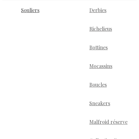
Souliers
Derbies
Richelieus
Bottines
Mocassins
Boucles
Sneakers
Malfroid réserve