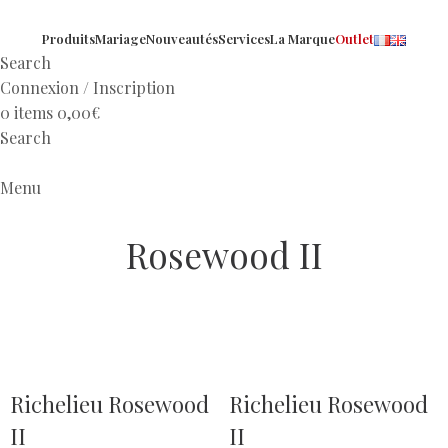
Produits
Mariage
Nouveautés
Services
La Marque
Outlet
Search
Connexion / Inscription
0
items
0,00
€
Search
Menu
Rosewood II
Richelieu Rosewood
Richelieu Rosewood
II
II