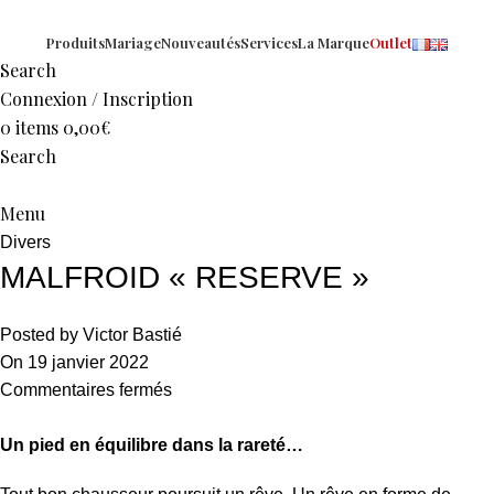
Produits
Mariage
Nouveautés
Services
La Marque
Outlet
Search
Connexion / Inscription
0
items
0,00
€
Search
Menu
Divers
MALFROID « RESERVE »
Posted by
Victor Bastié
On 19 janvier 2022
Commentaires fermés
Un pied en équilibre dans la rareté…