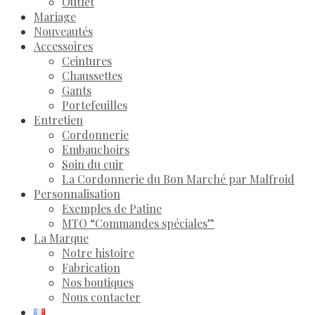
Outlet
Mariage
Nouveautés
Accessoires
Ceintures
Chaussettes
Gants
Portefeuilles
Entretien
Cordonnerie
Embauchoirs
Soin du cuir
La Cordonnerie du Bon Marché par Malfroid
Personnalisation
Exemples de Patine
MTO “Commandes spéciales”
La Marque
Notre histoire
Fabrication
Nos boutiques
Nous contacter