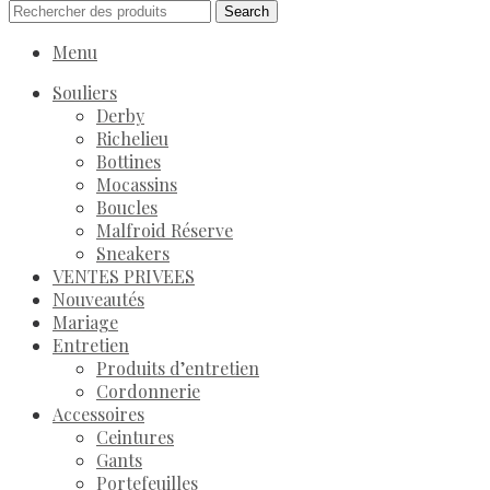
Search
Menu
Souliers
Derby
Richelieu
Bottines
Mocassins
Boucles
Malfroid Réserve
Sneakers
VENTES PRIVEES
Nouveautés
Mariage
Entretien
Produits d’entretien
Cordonnerie
Accessoires
Ceintures
Gants
Portefeuilles