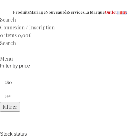
Produits
Mariage
Nouveautés
Services
La Marque
Outlet
Search
Connexion / Inscription
0
items
0,00
€
Search
Menu
Filter by price
Filtrer
Stock status