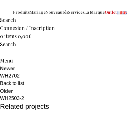
Produits
Mariage
Nouveautés
Services
La Marque
Outlet
Search
Connexion / Inscription
0
items
0,00
€
Search
Menu
Newer
WH2702
Back to list
Older
WH2503-2
Related projects