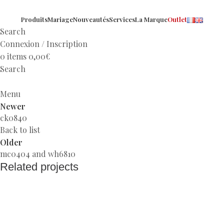
Produits
Mariage
Nouveautés
Services
La Marque
Outlet
Search
Connexion / Inscription
0
items
0,00
€
Search
Menu
Newer
ck0840
Back to list
Older
mc0404 and wh6810
Related projects