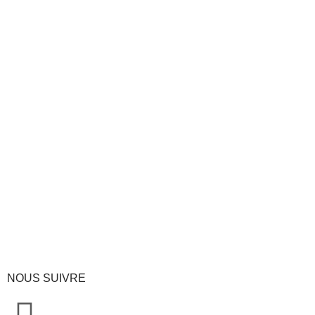
Marron Whiskey
MCHO2207
Marron Whiskey
MC1
Marron Whiskey
CHO2705
NOUS SUIVRE