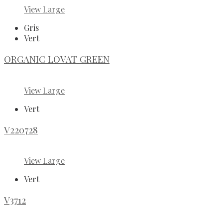
View Large
Gris
Vert
ORGANIC LOVAT GREEN
View Large
Vert
V220728
View Large
Vert
V3712