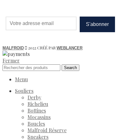
2022 CRÉÉ PAR
MALFROID
WEBLANCER
Fermer
Search
Menu
Souliers
Derby
Richelieu
Bottines
Mocassins
Boucles
Malfroid Réserve
Sneakers