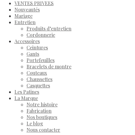
VENTES PRIVEES
Nouveautés
Mariage
Entretien
Produits d’entretien
Cordonnerie
Accessoires
Ceintures
Gants
Portefeuilles
Bracelets de montre
Couteaux
Chaussettes
Casquettes
Les Patines
La Marque
Notre histoire
Fabrication
Nos boutiques
Le blog
Nous contacter