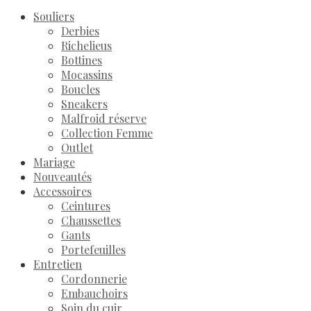
Souliers
Derbies
Richelieus
Bottines
Mocassins
Boucles
Sneakers
Malfroid réserve
Collection Femme
Outlet
Mariage
Nouveautés
Accessoires
Ceintures
Chaussettes
Gants
Portefeuilles
Entretien
Cordonnerie
Embauchoirs
Soin du cuir