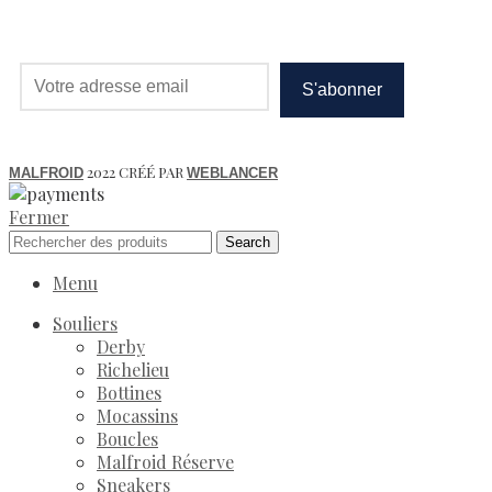
2022 CRÉÉ PAR
MALFROID
WEBLANCER
Fermer
Search
Menu
Souliers
Derby
Richelieu
Bottines
Mocassins
Boucles
Malfroid Réserve
Sneakers