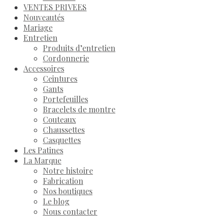
VENTES PRIVEES
Nouveautés
Mariage
Entretien
Produits d’entretien
Cordonnerie
Accessoires
Ceintures
Gants
Portefeuilles
Bracelets de montre
Couteaux
Chaussettes
Casquettes
Les Patines
La Marque
Notre histoire
Fabrication
Nos boutiques
Le blog
Nous contacter