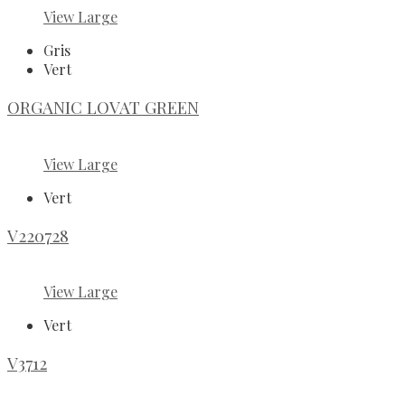
View Large
Gris
Vert
ORGANIC LOVAT GREEN
View Large
Vert
V220728
View Large
Vert
V3712