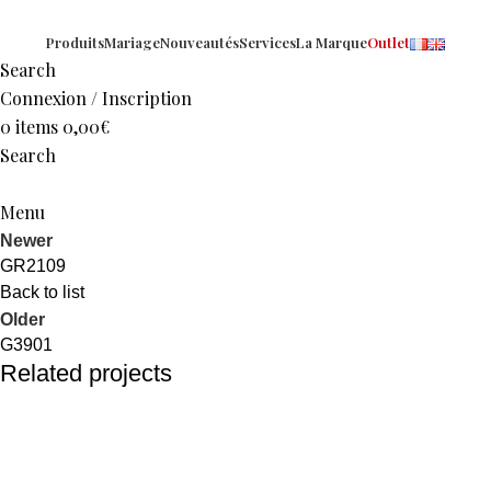
Produits
Mariage
Nouveautés
Services
La Marque
Outlet
Search
Connexion / Inscription
0
items
0,00
€
Search
Menu
Newer
GR2109
Back to list
Older
G3901
Related projects