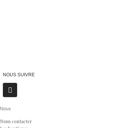
Gris
G1010
Gris
B2203 chardon charbon
NOUS SUIVRE
Nous
Nous contacter