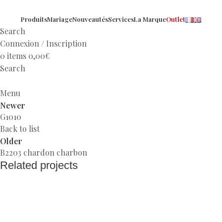
Produits
Mariage
Nouveautés
Services
La Marque
Outlet
Search
Connexion / Inscription
0
items
0,00
€
Search
Menu
Newer
G1010
Back to list
Older
B2203 chardon charbon
Related projects