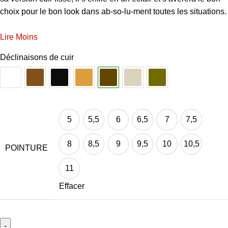
choix pour le bon look dans ab-so-lu-ment toutes les situations.
Lire Moins
Déclinaisons de cuir
5
5,5
6
6,5
7
7,5
5
5,5
6
6,5
7
7,5
8
8,5
9
9,5
10
10,5
POINTURE
8
8,5
9
9,5
10
10,5
11
11
Effacer