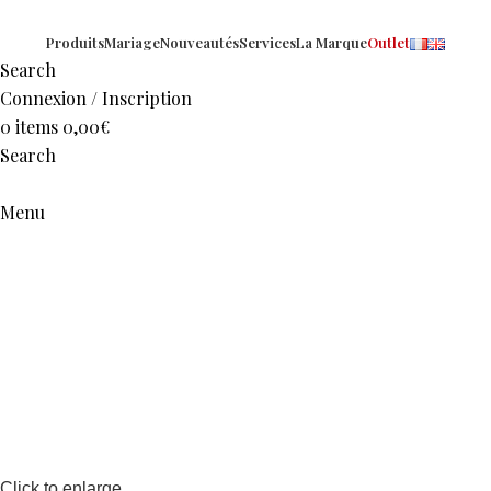
Produits
Mariage
Nouveautés
Services
La Marque
Outlet
Search
Connexion / Inscription
0
items
0,00
€
Search
Menu
Click to enlarge