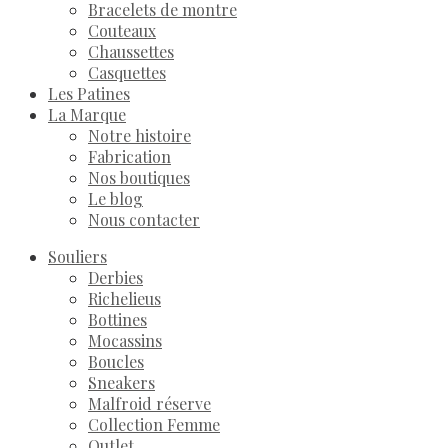
Bracelets de montre
Couteaux
Chaussettes
Casquettes
Les Patines
La Marque
Notre histoire
Fabrication
Nos boutiques
Le blog
Nous contacter
Souliers
Derbies
Richelieus
Bottines
Mocassins
Boucles
Sneakers
Malfroid réserve
Collection Femme
Outlet