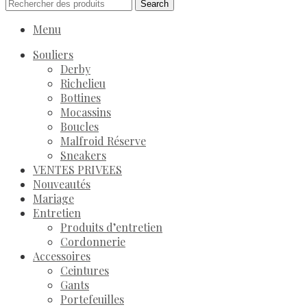
Search
Menu
Souliers
Derby
Richelieu
Bottines
Mocassins
Boucles
Malfroid Réserve
Sneakers
VENTES PRIVEES
Nouveautés
Mariage
Entretien
Produits d’entretien
Cordonnerie
Accessoires
Ceintures
Gants
Portefeuilles