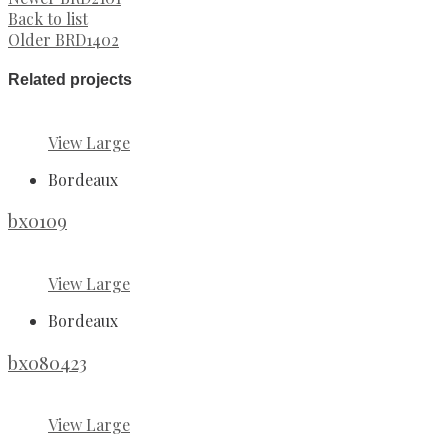
Back to list
Older
BRD1402
Related projects
View Large
Bordeaux
bx0109
View Large
Bordeaux
bx080423
View Large