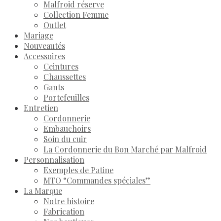
Malfroid réserve
Collection Femme
Outlet
Mariage
Nouveautés
Accessoires
Ceintures
Chaussettes
Gants
Portefeuilles
Entretien
Cordonnerie
Embauchoirs
Soin du cuir
La Cordonnerie du Bon Marché par Malfroid
Personnalisation
Exemples de Patine
MTO “Commandes spéciales”
La Marque
Notre histoire
Fabrication