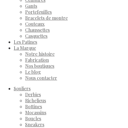
Gants
Portefeuilles
Bracelets de montre
Couteaux
Chaussettes
Casquettes
Les Patines
La Marque
Notre histoire
Fabrication
Nos boutiques
Le blog
Nous contacter
Souliers
Derbies
Richelieus
Bottines
Mocassins
Boucles
Sneakers