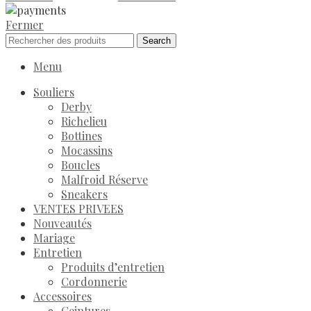
Fermer
Search
Menu
Souliers
Derby
Richelieu
Bottines
Mocassins
Boucles
Malfroid Réserve
Sneakers
VENTES PRIVEES
Nouveautés
Mariage
Entretien
Produits d’entretien
Cordonnerie
Accessoires
Ceintures