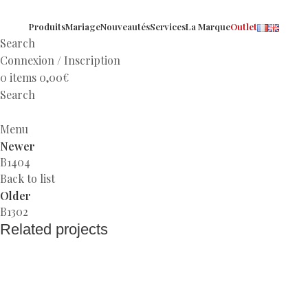
Produits
Mariage
Nouveautés
Services
La Marque
Outlet
Search
Connexion / Inscription
0
items
0,00
€
Search
Menu
Newer
B1404
Back to list
Older
B1302
Related projects