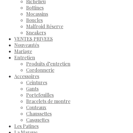
Richelieu
Bottines
Mocassins
Boucles
Malfroid Réserve
Sneakers
VENTES PRIVEES
Nouveautés
Mariage
Entretien
Produits d’entretien
Cordonnerie
Accessoires
Ceintures
Gants
Portefeuilles
Bracelets de montre
Couteaux
Chaussettes
Casquettes
Les Patines
La Marque