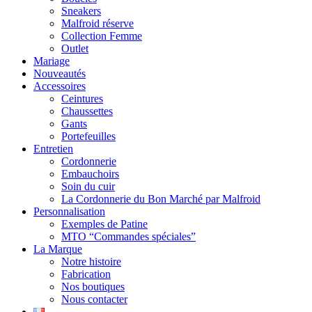
Sneakers
Malfroid réserve
Collection Femme
Outlet
Mariage
Nouveautés
Accessoires
Ceintures
Chaussettes
Gants
Portefeuilles
Entretien
Cordonnerie
Embauchoirs
Soin du cuir
La Cordonnerie du Bon Marché par Malfroid
Personnalisation
Exemples de Patine
MTO “Commandes spéciales”
La Marque
Notre histoire
Fabrication
Nos boutiques
Nous contacter