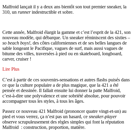
Malfroid lançait il y a deux ans bientôt son tout premier sneaker, la
310, un
runner
indestructible et sobre.
Cette année, Malfroid élargit la gamme et c’est l’esprit de la 421, son
nouveau modèle, qui débarque. Un sneaker réminiscent des sixties –
so beach boys!
, des côtes californiennes et de ses belles langues de
sable longeant le Pacifique, vagues de surf, mais aussi vagues de
bitume des villes, traversées à pied ou en skateboard, longboard,
carver, cruiser !
Lire Plus
C’est à partir de ces souvenirs-sensations et autres flashs puisés dans
ce que la culture populaire a de plus magique, que la 421 a été
pensée et dessinée. Il fallait ensuite lui donner la patte Malfroid,
c’est-à-dire une polyvalence et une sobriété absolue, pour pouvoir
accompagner tous les styles, à tous les âges.
Passez ce nouveau 421 Malfroid (prononcer quatre vingt-et-un) au
pied et vous verrez, ça n’est pas un hasard, ce
sneaker-player
observe scrupuleusement des règles simples qui font la réputation
Malfroid : construction, proportion, matière.