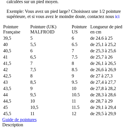
calculées sur un pied moyen.
Exemple: Vous avez un pied large? Choisissez une 1/2 pointure
supérieure, et si vous avez le moindre doute, contactez nous
ici
Pointure
Pointure (UK)
Pointure
Longueur de pied
Française
MALFROID
US
en cm
39,5
5
6
de 24.6 à 25
40
5,5
6.5
de 25,1 à 25,2
40,5
6
7
de 25,3 à 25,6
41
6,5
7.5
de 25,7 à 26
41,5
7
8
de 26,1 à 26,5
42
7,5
8.5
de 26,6 à 26,9
42,5
8
9
de 27 à 27,3
43
8,5
9.5
de 27,4 à 27,7
43,5
9
10
de 27,8 à 28,2
44
9,5
10.5
de 28,3 à 28,6
44,5
10
11
de 28,7 à 29
45
10,5
11.5
de 29,1 à 29,4
45,5
11
12
de 29,5 à 29,9
Guide de pointures
Description