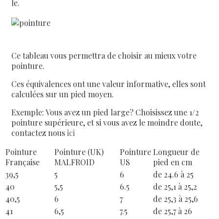
le.
Ce tableau vous permettra de choisir au mieux votre
pointure.
Ces équivalences ont une valeur informative, elles sont
calculées sur un pied moyen.
Exemple: Vous avez un pied large? Choisissez une 1/2
pointure supérieure, et si vous avez le moindre doute,
contactez nous
ici
Pointure
Pointure (UK)
Pointure
Longueur de
Française
MALFROID
US
pied en cm
39,5
5
6
de 24.6 à 25
40
5,5
6.5
de 25,1 à 25,2
40,5
6
7
de 25,3 à 25,6
41
6,5
7.5
de 25,7 à 26