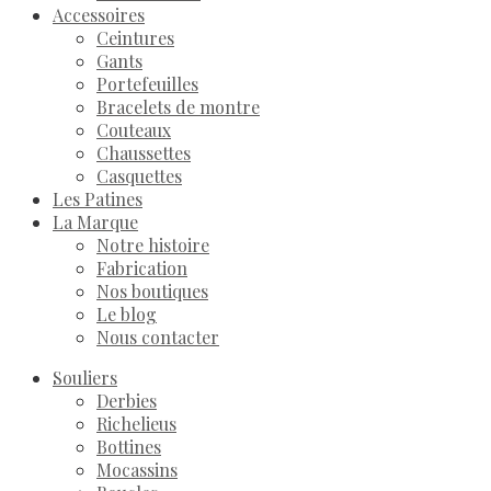
Accessoires
Ceintures
Gants
Portefeuilles
Bracelets de montre
Couteaux
Chaussettes
Casquettes
Les Patines
La Marque
Notre histoire
Fabrication
Nos boutiques
Le blog
Nous contacter
Souliers
Derbies
Richelieus
Bottines
Mocassins