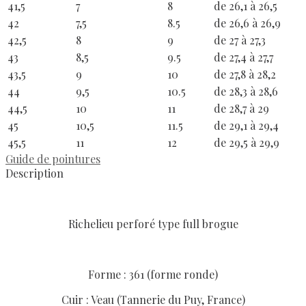
41,5
7
8
de 26,1 à 26,5
42
7,5
8.5
de 26,6 à 26,9
42,5
8
9
de 27 à 27,3
43
8,5
9.5
de 27,4 à 27,7
43,5
9
10
de 27,8 à 28,2
44
9,5
10.5
de 28,3 à 28,6
44,5
10
11
de 28,7 à 29
45
10,5
11.5
de 29,1 à 29,4
45,5
11
12
de 29,5 à 29,9
Guide de pointures
Description
Richelieu perforé type full brogue
Forme : 361 (forme ronde)
Cuir : Veau (Tannerie du Puy, France)