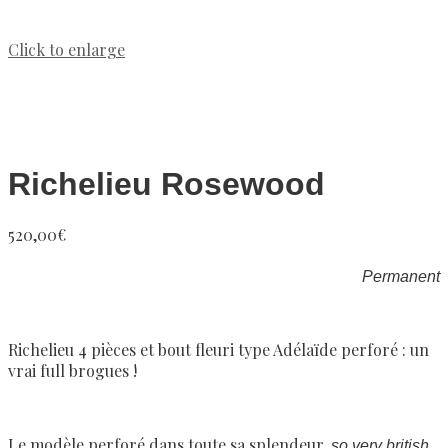
Click to enlarge
Richelieu Rosewood
520,00
€
Permanent
Richelieu 4 pièces et bout fleuri type Adélaïde perforé : un
vrai full brogues !
Le modèle perforé dans toute sa splendeur,
,
so very british