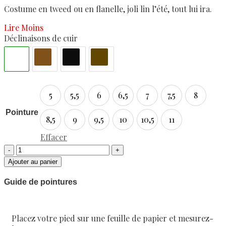
Costume en tweed ou en flanelle, joli lin l’été, tout lui ira.
Lire Moins
Déclinaisons de cuir
5
5,5
6
6,5
7
7,5
8
5
5,5
6
6,5
7
7,5
8
Pointure
8,5
9
9,5
10
10,5
11
8,5
9
9,5
10
10,5
11
Effacer
Ajouter au panier
Guide de pointures
Placez votre pied sur une feuille de papier et mesurez-