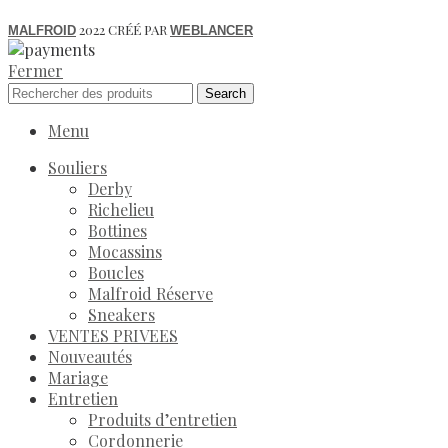
2022 CRÉÉ PAR
MALFROID
WEBLANCER
Fermer
Search
Menu
Souliers
Derby
Richelieu
Bottines
Mocassins
Boucles
Malfroid Réserve
Sneakers
VENTES PRIVEES
Nouveautés
Mariage
Entretien
Produits d’entretien
Cordonnerie