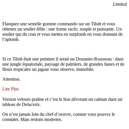
initial
actuel
Limited
était :
est :
385,00€.
270,00€.
Flanquez une semelle gomme commando sur un Tilsitt et vous
obtenez un soulier-félin : une forme racée, souple et puissante. Un
soulier qui du cran et vous mettra en surplomb en vous donnant de
l’aplomb.
Si ce Tilsitt était une peinture il serait un Douanier-Rousseau : dans
une jungle équatoriale, paysage de palmiers, de grandes lianes et de
fleurs tropicales un jaguar vous observe, immobile.
Attention.
Lire Plus
Version velours praline et c’est le lion dévorant un caïman dans un
tableau de Delacroix.
On n’est jamais loin du chef-d’oeuvre, comme vous pouvez le
constater. Mais restons modestes.