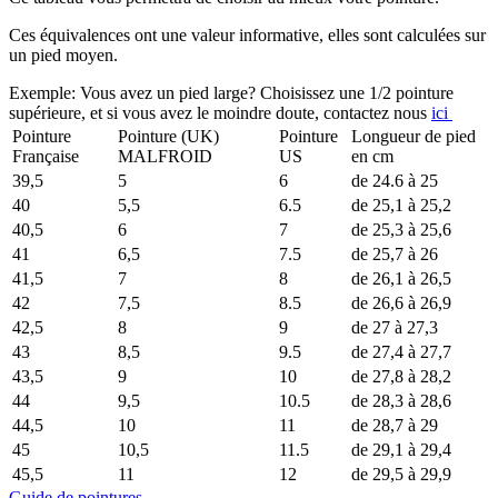
Ces équivalences ont une valeur informative, elles sont calculées sur
un pied moyen.
Exemple: Vous avez un pied large? Choisissez une 1/2 pointure
supérieure, et si vous avez le moindre doute, contactez nous
ici
Pointure
Pointure (UK)
Pointure
Longueur de pied
Française
MALFROID
US
en cm
39,5
5
6
de 24.6 à 25
40
5,5
6.5
de 25,1 à 25,2
40,5
6
7
de 25,3 à 25,6
41
6,5
7.5
de 25,7 à 26
41,5
7
8
de 26,1 à 26,5
42
7,5
8.5
de 26,6 à 26,9
42,5
8
9
de 27 à 27,3
43
8,5
9.5
de 27,4 à 27,7
43,5
9
10
de 27,8 à 28,2
44
9,5
10.5
de 28,3 à 28,6
44,5
10
11
de 28,7 à 29
45
10,5
11.5
de 29,1 à 29,4
45,5
11
12
de 29,5 à 29,9
Guide de pointures