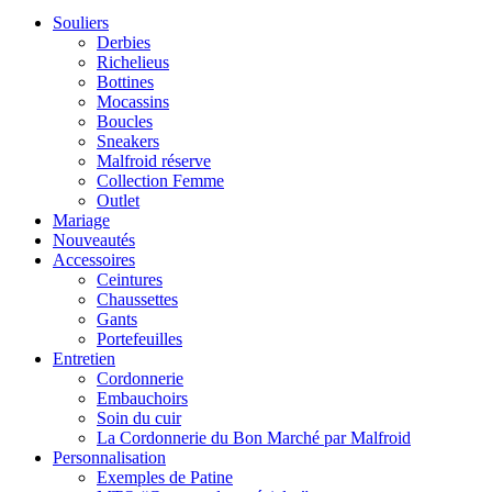
Souliers
Derbies
Richelieus
Bottines
Mocassins
Boucles
Sneakers
Malfroid réserve
Collection Femme
Outlet
Mariage
Nouveautés
Accessoires
Ceintures
Chaussettes
Gants
Portefeuilles
Entretien
Cordonnerie
Embauchoirs
Soin du cuir
La Cordonnerie du Bon Marché par Malfroid
Personnalisation
Exemples de Patine