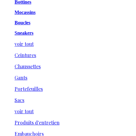
Bottines
Mocassins
Boucles
Sneakers
voir tout
Ceintures
Chaussettes
Gants
Portefeuilles
Sacs
voir tout
Produits d'entretien
Embauchoirs