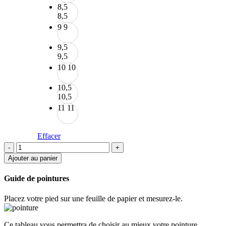
8,5
8,5
9
9
9,5
9,5
10
10
10,5
10,5
11
11
Effacer
quantité
de
Ajouter au panier
Mocassin
Tilsitt
Guide de pointures
II
Placez votre pied sur une feuille de papier et mesurez-le.
Ce tableau vous permettra de choisir au mieux votre pointure.