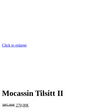
Click to enlarge
Mocassin Tilsitt II
Le
Le
385,00
€
270,00
€
prix
prix