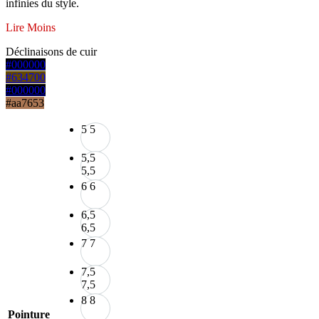
infinies du style.
Lire Moins
Déclinaisons de cuir
#000000
#634700
#000000
#aa7653
5
5
5,5
5,5
6
6
6,5
6,5
7
7
7,5
7,5
8
8
Pointure