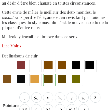
au désir d’être bien chaussé en toutes circonstances.
Cette envie de mêler le meilleur des deux mondes, le
sans perdre l’élégance et en revisitant par touches
casual
les classiques du style masculin c’est le nouveau credo de la
plupart d’entre nous.
Malfroid y travaille et innove dans ce sens.
Lire Moins
Déclinaisons de cuir
5
5,5
6
6,5
7
7,5
8
5
5,5
6
6,5
7
7,5
8
Pointure
8,5
9
9,5
10
10,5
11