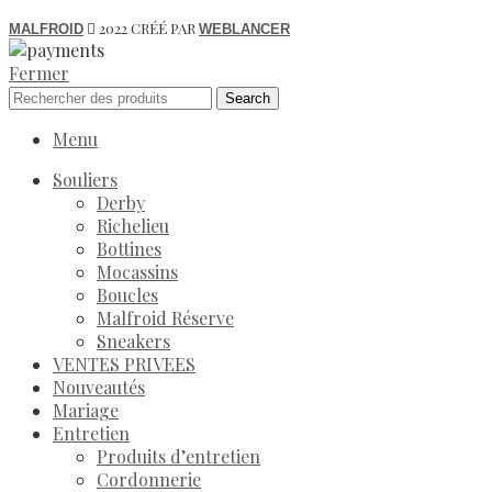
2022 CRÉÉ PAR
MALFROID
WEBLANCER
Fermer
Search
Menu
Souliers
Derby
Richelieu
Bottines
Mocassins
Boucles
Malfroid Réserve
Sneakers
VENTES PRIVEES
Nouveautés
Mariage
Entretien
Produits d’entretien
Cordonnerie