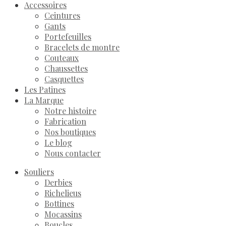
Accessoires
Ceintures
Gants
Portefeuilles
Bracelets de montre
Couteaux
Chaussettes
Casquettes
Les Patines
La Marque
Notre histoire
Fabrication
Nos boutiques
Le blog
Nous contacter
Souliers
Derbies
Richelieus
Bottines
Mocassins
Boucles