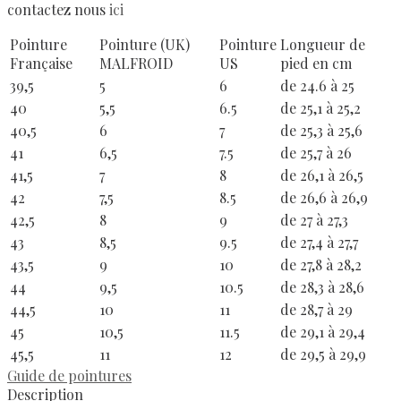
contactez nous
ici
Pointure
Pointure (UK)
Pointure
Longueur de
Française
MALFROID
US
pied en cm
39,5
5
6
de 24.6 à 25
40
5,5
6.5
de 25,1 à 25,2
40,5
6
7
de 25,3 à 25,6
41
6,5
7.5
de 25,7 à 26
41,5
7
8
de 26,1 à 26,5
42
7,5
8.5
de 26,6 à 26,9
42,5
8
9
de 27 à 27,3
43
8,5
9.5
de 27,4 à 27,7
43,5
9
10
de 27,8 à 28,2
44
9,5
10.5
de 28,3 à 28,6
44,5
10
11
de 28,7 à 29
45
10,5
11.5
de 29,1 à 29,4
45,5
11
12
de 29,5 à 29,9
Guide de pointures
Description