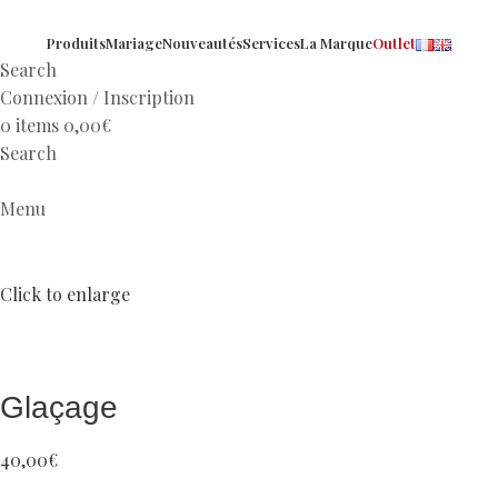
Produits
Mariage
Nouveautés
Services
La Marque
Outlet
Search
Connexion / Inscription
0
items
0,00
€
Search
Menu
Click to enlarge
Glaçage
40,00
€