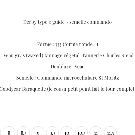
Derby type « guide » semelle commando
Forme : 333 (forme ronde +)
 : Veau gras (waxed) tannage végétal. Tannerie Charles Stead
Doublure : Veau
Semelle : Commando microcellulaire St Moritz
oodyear Baraquette (le cousu petit point fait le tour complet
8
8,5
9
9,5
10
10,5
11
11,5