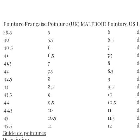
Pointure Française
Pointure (UK) MALFROID
Pointure US
L
39,5
5
6
d
40
5,5
6.5
d
40,5
6
7
d
41
6,5
7.5
d
41,5
7
8
d
42
7,5
8.5
d
42,5
8
9
d
43
8,5
9.5
d
43,5
9
10
d
44
9,5
10.5
d
44,5
10
11
d
45
10,5
11.5
d
45,5
11
12
d
Guide de pointures
Description