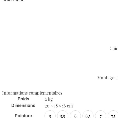
Cuir
Montage : G
Informations complémentaires
2 kg
Poids
20 × 38 × 16 cm
Dimensions
5
5,5
6
6,5
7
7,5
Pointure