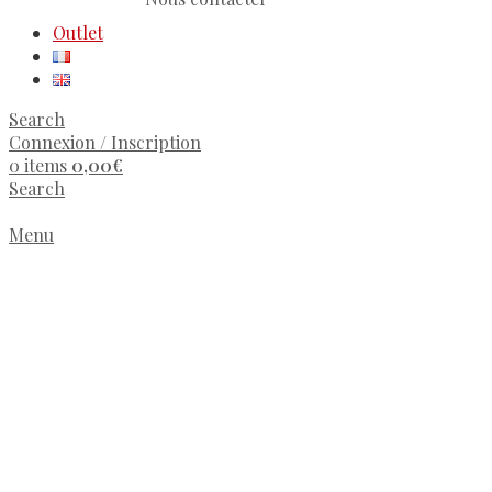
Outlet
Search
Connexion / Inscription
0
items
0,00
€
Search
Menu