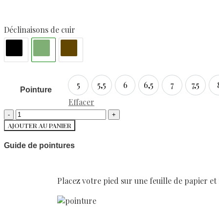
Déclinaisons de cuir
5
5,5
6
6,5
7
7,5
5
5,5
6
6,5
7
7,5
Pointure
Effacer
AJOUTER AU PANIER
Guide de pointures
Placez votre pied sur une feuille de papier et