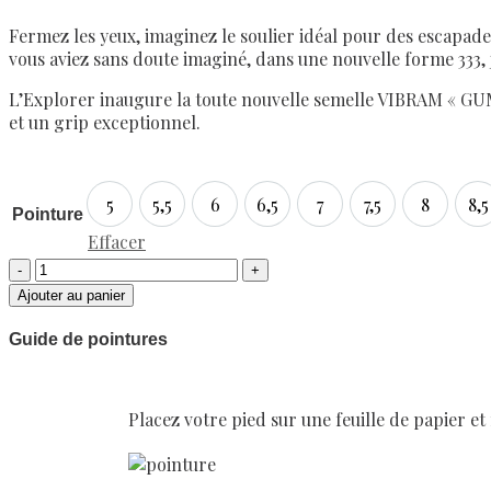
Fermez les yeux, imaginez le soulier idéal pour des escapades
vous aviez sans doute imaginé, dans une nouvelle forme 333
L’Explorer inaugure la toute nouvelle semelle VIBRAM « GUM
et un grip exceptionnel.
5
5,5
6
6,5
7
7,5
8
8,5
5
5,5
6
6,5
7
7,5
8
8,
Pointure
Effacer
Ajouter au panier
Guide de pointures
Placez votre pied sur une feuille de papier et