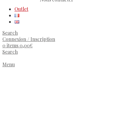
Outlet
Search
Connexion / Inscription
0
items
0,00
€
Search
Menu