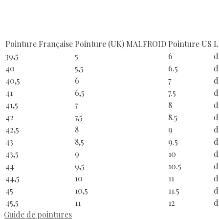
Pointure Française
Pointure (UK) MALFROID
Pointure US
L
39,5
5
6
d
40
5,5
6.5
d
40,5
6
7
d
41
6,5
7.5
d
41,5
7
8
d
42
7,5
8.5
d
42,5
8
9
d
43
8,5
9.5
d
43,5
9
10
d
44
9,5
10.5
d
44,5
10
11
d
45
10,5
11.5
d
45,5
11
12
d
Guide de pointures