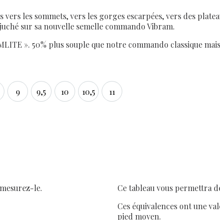
 vers les sommets, vers les gorges escarpées, vers des plateau
, juché sur sa nouvelle semelle commando Vibram.
LITE ». 50% plus souple que notre commando classique mais a
9
9,5
10
10,5
11
5
9
9,5
10
10,5
11
 mesurez-le.
Ce tableau vous permettra de
Ces équivalences ont une val
pied moyen.