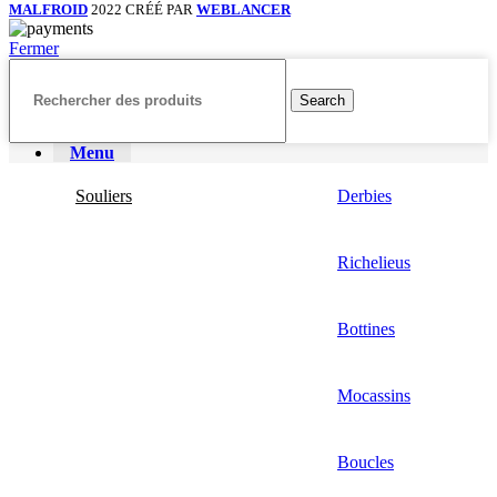
MALFROID
2022 CRÉÉ PAR
WEBLANCER
Fermer
Search
Menu
Souliers
Derbies
Richelieus
Bottines
Mocassins
Boucles