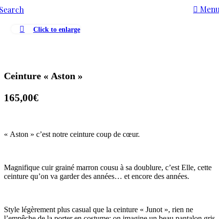
Men
Search
Click to enlarge
Ceinture « Aston »
165,00
€
« Aston » c’est notre ceinture coup de cœur.
Magnifique cuir grainé marron cousu à sa doublure, c’est Elle, cette
ceinture qu’on va garder des années… et encore des années.
Style légèrement plus casual que la ceinture « Junot », rien ne
l’empêche de la porter en costume: on imagine un beau pantalon gris