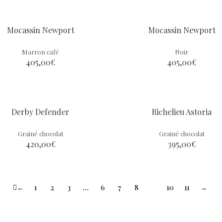
Mocassin Newport
Mocassin Newport
Marron café
Noir
405,00
€
405,00
€
Derby Defender
Richelieu Astoria
Grainé chocolat
Grainé chocolat
420,00
€
395,00
€
←
1
2
3
…
6
7
8
9
10
11
→