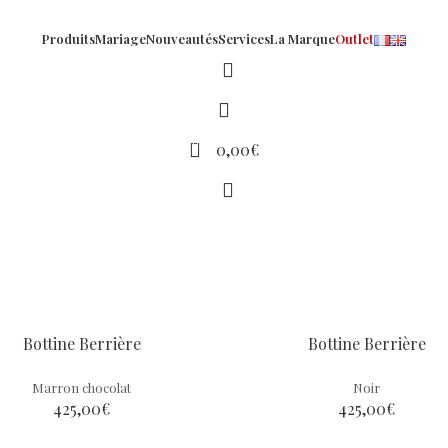
Produits
Mariage
Nouveautés
Services
La Marque
Outlet
0
0,00
€
Bottine Berrière
Bottine Berrière
Marron chocolat
Noir
425,00
€
425,00
€