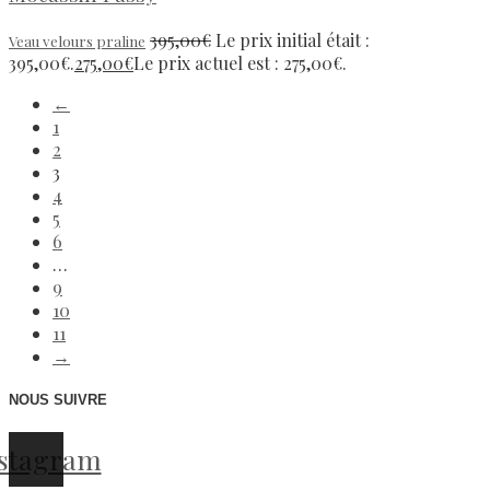
395,00
€
Le prix initial était :
Veau velours praline
395,00€.
275,00
€
Le prix actuel est : 275,00€.
←
1
2
3
4
5
6
…
9
10
11
→
NOUS SUIVRE
stagram