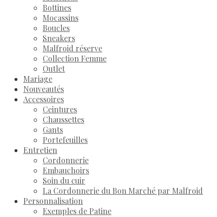
Bottines
Mocassins
Boucles
Sneakers
Malfroid réserve
Collection Femme
Outlet
Mariage
Nouveautés
Accessoires
Ceintures
Chaussettes
Gants
Portefeuilles
Entretien
Cordonnerie
Embauchoirs
Soin du cuir
La Cordonnerie du Bon Marché par Malfroid
Personnalisation
Exemples de Patine